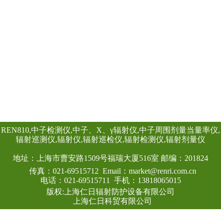
量当量率和累积剂
日期及累积数据能
REN系列智能化辐
RenRiPersonal个人
REN300、REN300
主机配套使用,也可
RenRiArea辐射
查看详情
具有RS485/RS2
头均可单独外接报
情况下就地给出声光
REN-GM-L型 GM管