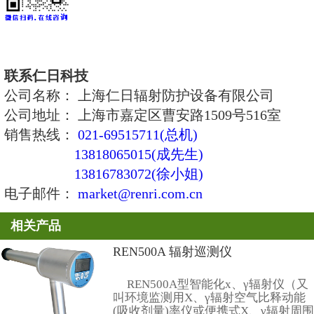
累积剂量：0.01μSv～10Sv
5、能量范围：中子：0.025eV～16
X、γ：38keV～3 MeV
6、探测器分布：探测器位于中子
7、中子慢化材料：聚乙烯球
8、相对固有误差：≤±15%
9、角响应：<±20%
10、灵敏度：中子：大约 1.1 CPS/μ
γ：80 CPM /μSv/h
11、伽玛抑制率：≥100:1 (10m Sv/h,
12、报 警 阈： 0.25、2.5、10、20