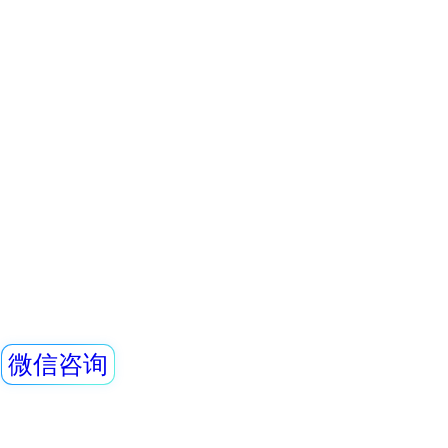
好，即可用作便携
Rdn-980 氡析出
定式中子剂量监测
的RenRiRate辐
储的
Rdn-980型氡析
式表面氡析出率仪，
时”“快速”测量介
空气中氡浓度，可
查看详情
山井下、旅游山洞
REN200B 个人辐
设施场所、尾矿库
地面等表面氡析出
是一种寻找氡的来
REN200B型X、γ
装置。它适合于GB5
HP(10)监测仪（
仪）内置高量程盖
器，主要用来监测
查看详情
所的X、γ以及硬β
REN系列 辐射探头
宽的测量范围。能