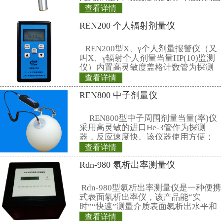
行设置
13、显示单位: 剂 量 率：μSv/h
nSv；
14、通讯：USB通讯接口，仪器可
据，并可导出到RenRiRate软件
15、使用环境：温度-10℃～+50℃
35℃温度下)≤90％
16、电源和功耗：4节标准5号电
池）整机耗电≤120mW
17、重量和尺寸：约 200×200×300 
18、RenRiRate管理软件提供文