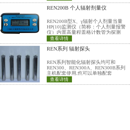
示，数据可导出Excel和Txt两种文
19、出厂标配计量院的中子射线检
可选配X和伽马的检定证书
联系仁日科技