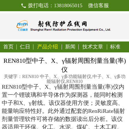
拨打电话：13818065015
首页
仁日
产品介绍
新闻
技
REN810型中子、X、γ辐射周围
仪
关键字：REN810 中子、X、γ多功能辐射
能辐射仪,REN810
REN810型中子、X、γ辐射周围剂